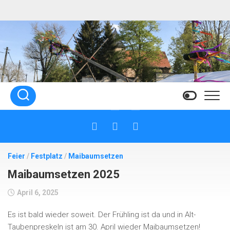
Skip
to
content
Feier
/
Festplatz
/
Maibaumsetzen
Maibaumsetzen 2025
April 6, 2025
Es ist bald wieder soweit. Der Frühling ist da und in Alt-
Taubenpreskeln ist am 30. April wieder Maibaumsetzen!