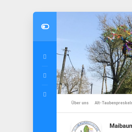
Skip
to
content
Über uns
Alt-Taubenpreskel
Maibaum