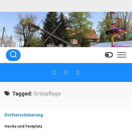
Skip
to
content
Tagged:
Grünpflege
Dorfverschönerung
Hecke und Festplatz