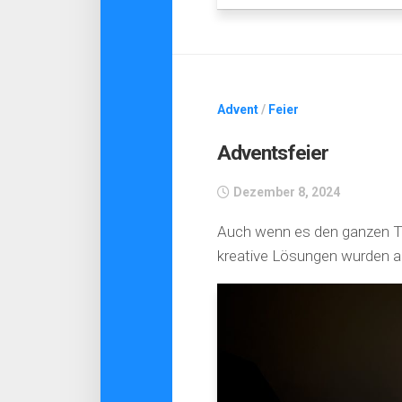
Advent
/
Feier
Adventsfeier
Dezember 8, 2024
Auch wenn es den ganzen Ta
kreative Lösungen wurden a