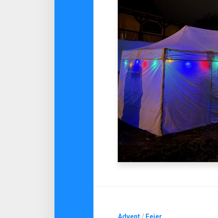
Advent
/
Feier